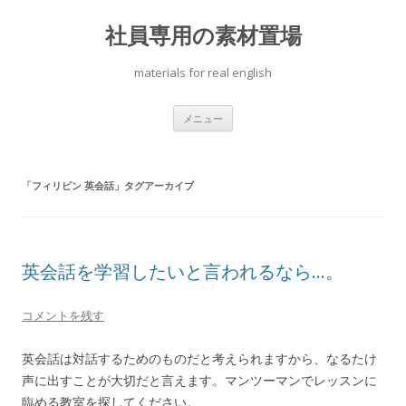
社員専用の素材置場
materials for real english
コ
メニュー
ン
テ
ン
ツ
へ
「
フィリピン 英会話
」タグアーカイブ
ス
キ
ッ
プ
英会話を学習したいと言われるなら…。
コメントを残す
英会話は対話するためのものだと考えられますから、なるたけ
声に出すことが大切だと言えます。マンツーマンでレッスンに
臨める教室を探してください。