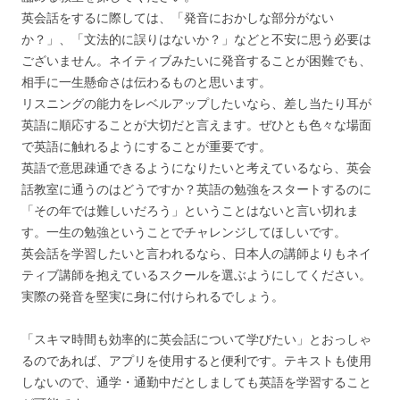
英会話をするに際しては、「発音におかしな部分がない
か？」、「文法的に誤りはないか？」などと不安に思う必要は
ございません。ネイティブみたいに発音することが困難でも、
相手に一生懸命さは伝わるものと思います。
リスニングの能力をレベルアップしたいなら、差し当たり耳が
英語に順応することが大切だと言えます。ぜひとも色々な場面
で英語に触れるようにすることが重要です。
英語で意思疎通できるようになりたいと考えているなら、英会
話教室に通うのはどうですか？英語の勉強をスタートするのに
「その年では難しいだろう」ということはないと言い切れま
す。一生の勉強ということでチャレンジしてほしいです。
英会話を学習したいと言われるなら、日本人の講師よりもネイ
ティブ講師を抱えているスクールを選ぶようにしてください。
実際の発音を堅実に身に付けられるでしょう。
「スキマ時間も効率的に英会話について学びたい」とおっしゃ
るのであれば、アプリを使用すると便利です。テキストも使用
しないので、通学・通勤中だとしましても英語を学習すること