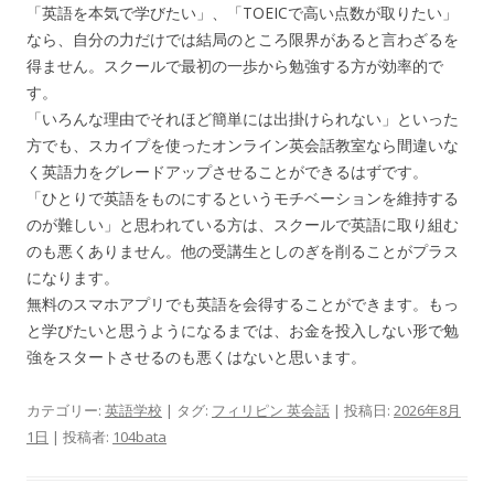
「英語を本気で学びたい」、「TOEICで高い点数が取りたい」
なら、自分の力だけでは結局のところ限界があると言わざるを
得ません。スクールで最初の一歩から勉強する方が効率的で
す。
「いろんな理由でそれほど簡単には出掛けられない」といった
方でも、スカイプを使ったオンライン英会話教室なら間違いな
く英語力をグレードアップさせることができるはずです。
「ひとりで英語をものにするというモチベーションを維持する
のが難しい」と思われている方は、スクールで英語に取り組む
のも悪くありません。他の受講生としのぎを削ることがプラス
になります。
無料のスマホアプリでも英語を会得することができます。もっ
と学びたいと思うようになるまでは、お金を投入しない形で勉
強をスタートさせるのも悪くはないと思います。
カテゴリー:
英語学校
| タグ:
フィリピン 英会話
| 投稿日:
2026年8月
1日
|
投稿者:
104bata