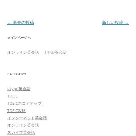
投
←
過去の投稿
新しい投稿
→
稿
メインページへ
ナ
ビ
オンライン英会話 リアル英会話
ゲ
ー
シ
CATEGORY
ョ
skype英会話
ン
TOEIC
TOEICスコアアップ
TOEIC攻略
インターネット英会話
オンライン英会話
スカイプ英会話