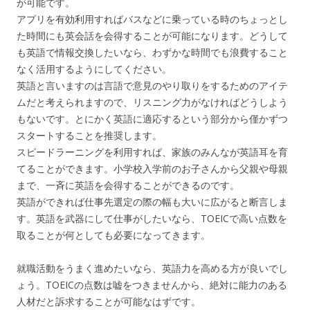
が可能です。
アプリを有効利用すればバスなどに乗っている時のちょっとし
た時間にも英会話を会得することが可能になります。どうして
も英語で情報交換したいなら、わずかな時間でも浪費すること
なく活用するようにしてください。
英語と言いますのは言語で意見のやり取りをするためのアイテ
ムだと考えられますので、リスニング力がなければどうしよう
もないです。とにかく英語に適応するという部分から僅かずつ
スタートすることを推奨します。
スピードラーニングを利用すれば、家族のみんなが英語耳を育
てることができます。小学校入学前のお子さんから父親や母親
まで、一斉に英語を会得することができるのです。
英語ができれば仕事先選定の際の幅も大いに広がると断言しま
す。英語を武器にして仕事がしたいなら、TOEICで高い点数を
取ることが何としても必要になってきます。
就職活動をうまく進めたいなら、英語力を高める方が良いでし
ょう。TOEICの点数は嘘をつきませんから、絶対に能力のある
人材だと訴求することが可能なはずです。